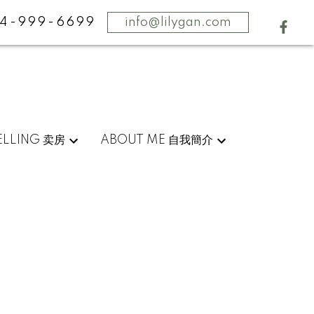
4-999-6699
info@lilygan.com
ELLING 卖房
ABOUT ME 自我簡介